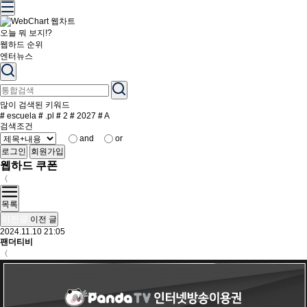
오늘 뭐 보지!?
웹하드 순위
엔터뉴스
많이 검색된 키워드
#
escuela
#
.pl
#
2
#
2027
#
A
검색조건
and
or
로그인
회원가입
웹하드 쿠폰
〈
목록
이전글
이전 글
2024.11.10 21:05
팬더티비
〈