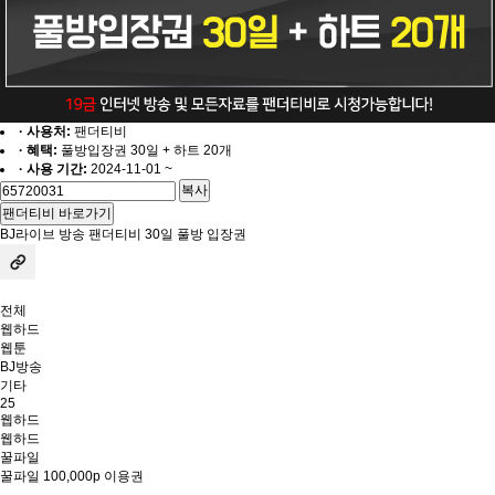
· 사용처:
팬더티비
· 혜택:
풀방입장권 30일 + 하트 20개
· 사용 기간:
2024-11-01
~
복사
팬더티비 바로가기
BJ라이브 방송 팬더티비 30일 풀방 입장권
전체
웹하드
웹툰
BJ방송
기타
25
웹하드
웹하드
꿀파일
꿀파일 100,000p 이용권