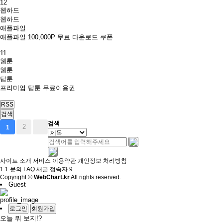
12
웹하드
웹하드
애플파일
애플파일 100,000P 무료 다운로드 쿠폰
11
웹툰
웹툰
탑툰
프리미엄 탑툰 무료이용권
RSS
검색
검색
2
1
사이트 소개
서비스 이용약관
개인정보 처리방침
1:1 문의
FAQ
새글
접속자
9
Copyright ©
WebChart.kr
All rights reserved.
Guest
로그인
회원가입
오늘 뭐 보지!?