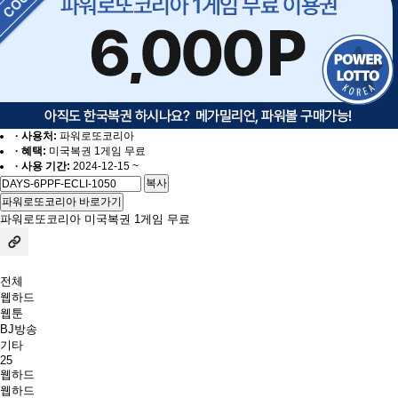
· 사용처:
파워로또코리아
· 혜택:
미국복권 1게임 무료
· 사용 기간:
2024-12-15
~
복사
파워로또코리아 바로가기
파워로또코리아 미국복권 1게임 무료
전체
웹하드
웹툰
BJ방송
기타
25
웹하드
웹하드