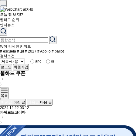
오늘 뭐 보지!?
웹하드 순위
엔터뉴스
많이 검색된 키워드
#
escuela
#
.pl
#
2027
#
Apollo
#
ballot
검색조건
and
or
로그인
회원가입
웹하드 쿠폰
〈
〉
목록
이전글
다음글
이전 글
다음 글
2024.12.22 03:12
파워로또코리아
〈
〉