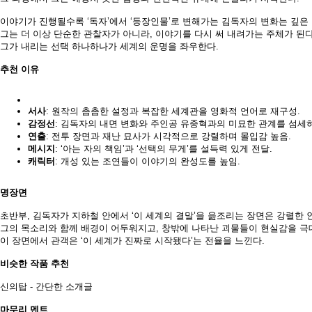
이야기가 진행될수록 ‘독자’에서 ‘등장인물’로 변해가는 김독자의 변화는 깊은
그는 더 이상 단순한 관찰자가 아니라, 이야기를 다시 써 내려가는 주체가 된다
그가 내리는 선택 하나하나가 세계의 운명을 좌우한다.
추천 이유
서사
: 원작의 촘촘한 설정과 복잡한 세계관을 영화적 언어로 재구성.
감정선
: 김독자의 내면 변화와 주인공 유중혁과의 미묘한 관계를 섬세하
연출
: 전투 장면과 재난 묘사가 시각적으로 강렬하며 몰입감 높음.
메시지
: ‘아는 자의 책임’과 ‘선택의 무게’를 설득력 있게 전달.
캐릭터
: 개성 있는 조연들이 이야기의 완성도를 높임.
명장면
초반부, 김독자가 지하철 안에서 ‘이 세계의 결말’을 읊조리는 장면은 강렬한 
그의 목소리와 함께 배경이 어두워지고, 창밖에 나타난 괴물들이 현실감을 극
이 장면에서 관객은 ‘이 세계가 진짜로 시작됐다’는 전율을 느낀다.
비슷한 작품 추천
신의탑 - 간단한 소개글
마무리 멘트