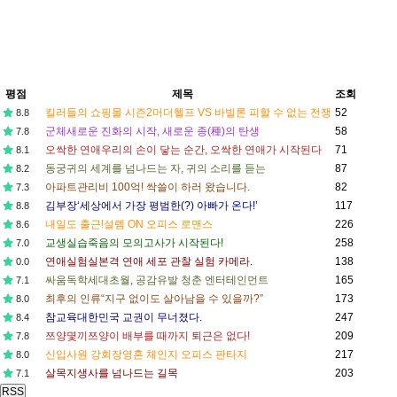
평점
제목
조회
킬러들의 쇼핑몰 시즌2
머더헬프 VS 바빌론 피할 수 없는 전쟁
52
8.8
군체
새로운 진화의 시작, 새로운 종(種)의 탄생
58
7.8
오싹한 연애
우리의 손이 닿는 순간, 오싹한 연애가 시작된다
71
8.1
동궁
귀의 세계를 넘나드는 자, 귀의 소리를 듣는
87
8.2
아파트
관리비 100억! 싹쓸이 하러 왔습니다.
82
7.3
김부장
‘세상에서 가장 평범한(?) 아빠가 온다!’
117
8.8
내일도 출근!
설렘 ON 오피스 로맨스
226
8.6
교생실습
죽음의 모의고사가 시작된다!
258
7.0
연애실험실
본격 연애 세포 관찰 실험 카메라.
138
0.0
싸움독학
세대초월, 공감유발 청춘 엔터테인먼트
165
7.1
최후의 인류
“지구 없이도 살아남을 수 있을까?”
173
8.0
참교육
대한민국 교권이 무너졌다.
247
8.4
쯔양몇끼
쯔양이 배부를 때까지 퇴근은 없다!
209
7.8
신입사원 강회장
영혼 체인지 오피스 판타지
217
8.0
살목지
생사를 넘나드는 길목
203
7.1
RSS