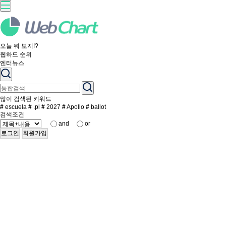
오늘 뭐 보지!?
웹하드 순위
엔터뉴스
많이 검색된 키워드
#
escuela
#
.pl
#
2027
#
Apollo
#
ballot
검색조건
and
or
로그인
회원가입