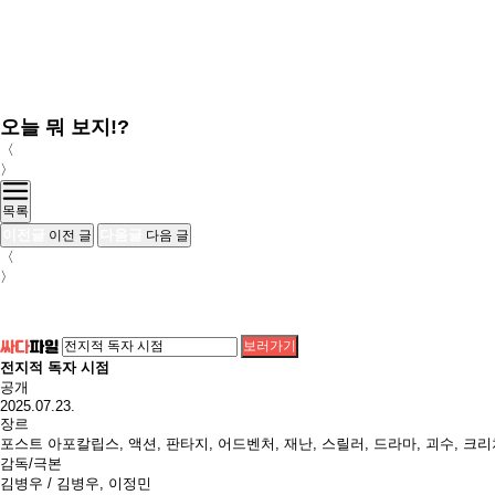
오늘 뭐 보지!?
〈
〉
목록
이전글
다음글
이전 글
다음 글
〈
〉
보러가기
전지적 독자 시점
공개
2025.07.23.
장르
포스트 아포칼립스, 액션, 판타지, 어드벤처, 재난, 스릴러, 드라마, 괴수, 크
감독/극본
김병우 / 김병우, 이정민