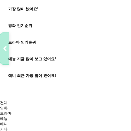
군체
가장 많이
봤어요!
소녀심판
영화
인기순위
킬러들의 쇼핑몰 시즌2
드라마
인기순위
쯔양몇끼
예능
지금 많이 보고 있어요!
최애의 아이 3기
애니
최근 가장 많이 봤어요!
전체
영화
드라마
예능
애니
기타