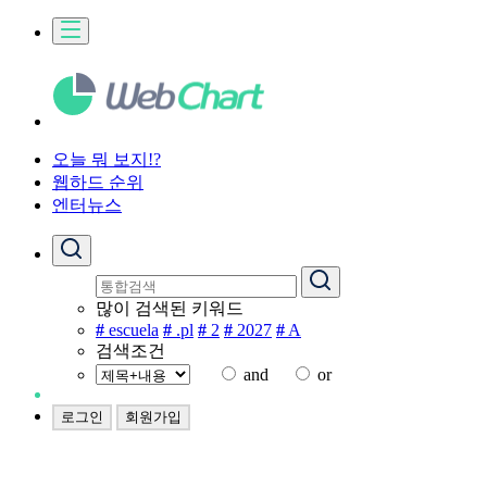
오늘 뭐 보지!?
웹하드 순위
엔터뉴스
많이 검색된 키워드
#
escuela
#
.pl
#
2
#
2027
#
A
검색조건
and
or
로그인
회원가입