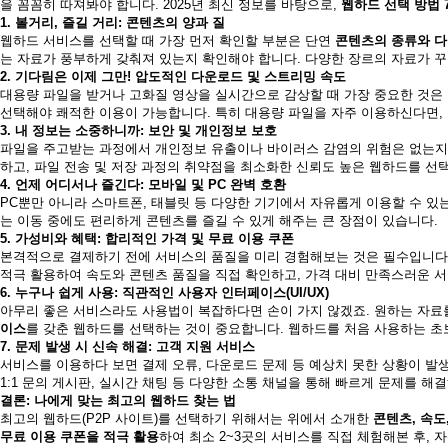
을 꼼꼼히 따져봐야 합니다. 2025년 최신 정보를 바탕으로,
웹하드 선택 방법 
1. 볼거리, 즐길 거리: 콘텐츠의 양과 질
웹하드 서비스를 선택할 때 가장 먼저 확인할 부분은 단연
콘텐츠의 종류와 
는 자료가 풍부하게 갖춰져 있는지 확인해야 합니다. 다양한 장르의 자료가 
2. 기다림은 이제 그만! 압도적인 다운로드 및 스트리밍 속도
대용량 파일을 받거나 고화질 영상을 실시간으로 감상할 때 가장 중요한 것은 
선택해야 쾌적한 이용이 가능합니다. 특히 대용량 파일을 자주 이용하신다면,
3. 내 정보는 소중하니까: 보안 및 개인정보 보호
파일을 주고받는 과정에서 개인정보 유출이나 바이러스 감염의 위험은 없는지
하고, 파일 전송 및 저장 과정의 취약점을 최소화한 신뢰도 높은 웹하드를 선
4. 언제 어디서나 즐긴다: 모바일 및 PC 완벽 호환
PC뿐만 아니라 스마트폰, 태블릿 등 다양한 기기에서 자유롭게 이용할 수 
는 이동 중에도 편리하게 콘텐츠를 즐길 수 있게 해주는 큰 장점이 있습니다.
5. 가성비와 혜택: 합리적인 가격 및 무료 이용 쿠폰
본격적으로 결제하기 전에 서비스의 품질을 미리 경험해보는 것은 필수입니다
적극 활용하여 속도와 콘텐츠 품질을 직접 확인하고, 가격 대비 만족스러운 
6. 누구나 쉽게 사용: 직관적인 사용자 인터페이스(UI/UX)
아무리 좋은 서비스라도 사용법이 복잡하다면 손이 가지 않겠죠. 원하는 자료
이스
를 갖춘 웹하드를 선택하는 것이 중요합니다. 웹하드를 처음 사용하는 초
7. 문제 발생 시 신속 해결: 고객 지원 서비스
서비스를 이용하다 보면 결제 오류, 다운로드 문제 등 예상치 못한 상황이 발생
1:1 문의 게시판, 실시간 채팅 등 다양한 소통 채널을 통해 빠르게 문제를 
결론: 나에게 맞는 최고의 웹하드 찾는 법
최고의 웹하드(P2P 사이트)를 선택하기 위해서는 위에서 소개한
콘텐츠, 속도,
무료 이용 쿠폰을 적극 활용
하여 최소 2~3곳의 서비스를 직접 체험해본 후, 