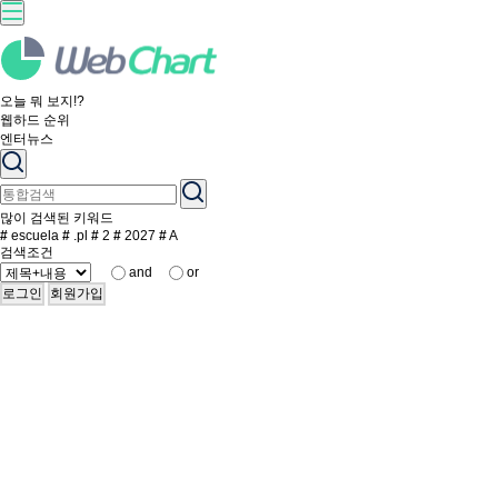
오늘 뭐 보지!?
웹하드 순위
엔터뉴스
많이 검색된 키워드
#
escuela
#
.pl
#
2
#
2027
#
A
검색조건
and
or
로그인
회원가입