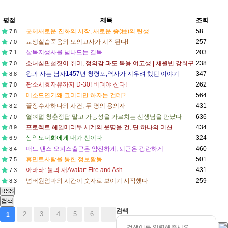
평점
제목
조회
군체
새로운 진화의 시작, 새로운 종(種)의 탄생
58
7.8
교생실습
죽음의 모의고사가 시작된다!
257
7.0
살목지
생사를 넘나드는 길목
203
7.1
소녀심판
뻘짓이 취미, 정의감 과도 복용 여고생 | 채원빈 강희구
238
7.0
왕과 사는 남자
1457년 청령포,역사가 지우려 했던 이야기
347
8.8
꽝소시효
자유까지 D-30! 버텨야 산다!
262
7.0
메소드연기
왜 코미디만 하자는 건데?
564
7.0
끝장수사
하나의 사건, 두 명의 용의자
431
8.2
열여덟 청춘
정답 말고 가능성을 가르치는 선생님을 만났다
636
7.0
프로젝트 헤일메리
두 세계의 운명을 건, 단 하나의 미션
434
8.9
삼악도
너희에게 내가 신이다
324
6.9
매드 댄스 오피스
출근은 얌전하게, 퇴근은 광란하게
460
8.4
휴민트
사람을 통한 정보활동
501
7.5
아바타: 불과 재
Avatar: Fire and Ash
431
7.3
넘버원
엄마의 시간이 숫자로 보이기 시작했다
259
8.3
RSS
검색
검색
2
3
4
5
6
1