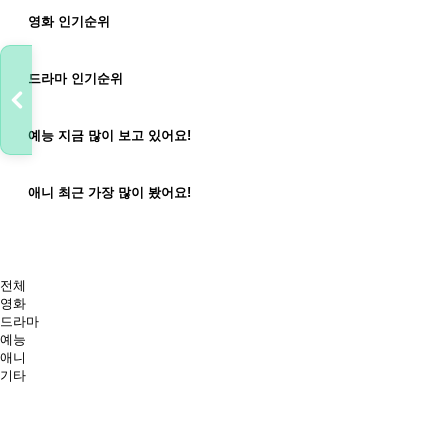
왕과 사는 남자
영화
인기순위
아파트
드라마
인기순위
최후의 인류
예능
지금 많이 보고 있어요!
주술회전 3기 사멸회유 전편
애니
최근 가장 많이 봤어요!
전체
영화
드라마
예능
애니
기타