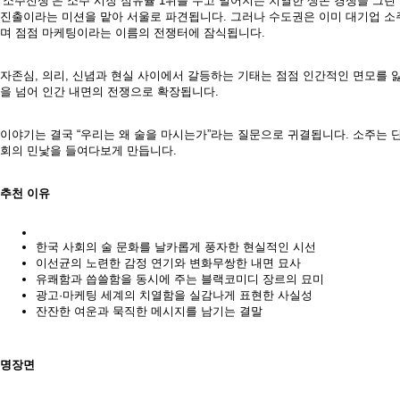
‘소주전쟁’은 소주 시장 점유율 1위를 두고 벌어지는 치열한 생존 경쟁을 그린
진출이라는 미션을 맡아 서울로 파견됩니다. 그러나 수도권은 이미 대기업 소주
며 점점 마케팅이라는 이름의 전쟁터에 잠식됩니다.
자존심, 의리, 신념과 현실 사이에서 갈등하는 기태는 점점 인간적인 면모를 
을 넘어 인간 내면의 전쟁으로 확장됩니다.
이야기는 결국 “우리는 왜 술을 마시는가”라는 질문으로 귀결됩니다. 소주는 
회의 민낯을 들여다보게 만듭니다.
추천 이유
한국 사회의 술 문화를 날카롭게 풍자한 현실적인 시선
이선균의 노련한 감정 연기와 변화무쌍한 내면 묘사
유쾌함과 씁쓸함을 동시에 주는 블랙코미디 장르의 묘미
광고·마케팅 세계의 치열함을 실감나게 표현한 사실성
잔잔한 여운과 묵직한 메시지를 남기는 결말
명장면