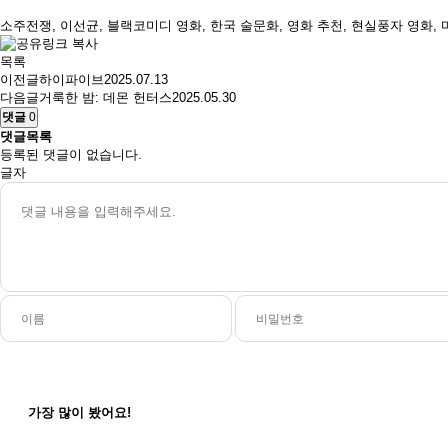
소주전쟁, 이선균, 블랙코미디 영화, 한국 술문화, 영화 추천, 현실풍자 영화,
목록
이전글
하이파이브
2025.07.13
다음글
거룩한 밤: 데몬 헌터스
2025.05.30
댓글
0
댓글목록
등록된 댓글이 없습니다.
글자
군체
가장 많이
봤어요!