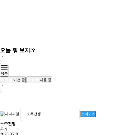
오늘 뭐 보지!?
〈
〉
목록
이전글
다음글
이전 글
다음 글
〈
〉
보러가기
소주전쟁
공개
2025.05.30.