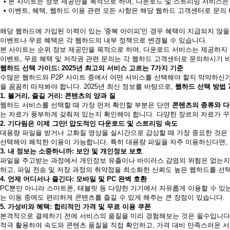
• 본 사이트는 정보 제공만을 목적으로 하며, 다운로드 및 스트리밍 서비스는
• 이벤트, 혜택, 웹하드 이용 관련 모든 사항은 해당 웹하드 고객센터로 문의
해당 웹하드에 가입된 이력이 있는 '중복 아이피'인 경우 혜택이 지급되지 않을
이벤트나 무료 혜택은 각 웹하드의 내부 정책으로 변경될 수 있습니다.
본 사이트는 순위 정보 제공만을 목적으로 하며, 다운로드 서비스는 제공하지
이벤트, 무료 혜택 및 저작권 관련 문의는 각 웹하드 고객센터로 문의하시기 
웹하드 선택 가이드: 2025년 최고의 서비스 고르는 7가지 기준
수많은 웹하드와 P2P 사이트 중에서 어떤 서비스를 선택해야 할지 막막하신가
을 꼼꼼히 따져봐야 합니다. 2025년 최신 정보를 바탕으로,
웹하드 선택 방법 
1. 볼거리, 즐길 거리: 콘텐츠의 양과 질
웹하드 서비스를 선택할 때 가장 먼저 확인할 부분은 단연
콘텐츠의 종류와 
는 자료가 풍부하게 갖춰져 있는지 확인해야 합니다. 다양한 장르의 자료가 
2. 기다림은 이제 그만! 압도적인 다운로드 및 스트리밍 속도
대용량 파일을 받거나 고화질 영상을 실시간으로 감상할 때 가장 중요한 것은 
선택해야 쾌적한 이용이 가능합니다. 특히 대용량 파일을 자주 이용하신다면,
3. 내 정보는 소중하니까: 보안 및 개인정보 보호
파일을 주고받는 과정에서 개인정보 유출이나 바이러스 감염의 위험은 없는지
하고, 파일 전송 및 저장 과정의 취약점을 최소화한 신뢰도 높은 웹하드를 선
4. 언제 어디서나 즐긴다: 모바일 및 PC 완벽 호환
PC뿐만 아니라 스마트폰, 태블릿 등 다양한 기기에서 자유롭게 이용할 수 
는 이동 중에도 편리하게 콘텐츠를 즐길 수 있게 해주는 큰 장점이 있습니다.
5. 가성비와 혜택: 합리적인 가격 및 무료 이용 쿠폰
본격적으로 결제하기 전에 서비스의 품질을 미리 경험해보는 것은 필수입니다
적극 활용하여 속도와 콘텐츠 품질을 직접 확인하고, 가격 대비 만족스러운 