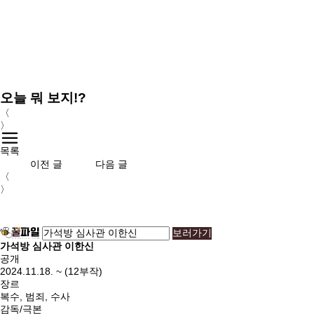
오늘 뭐 보지!?
〈
〉
목록
이전 글
다음 글
이전글
다음글
〈
〉
보러가기
가석방 심사관 이한신
공개
2024.11.18. ~ (12부작)
장르
복수, 범죄, 수사
감독/극본