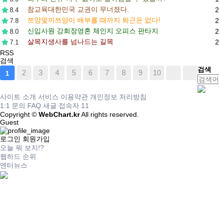
참교육
대한민국 교권이 무너졌다.
2
8.4
쯔양몇끼
쯔양이 배부를 때까지 퇴근은 없다!
2
7.8
신입사원 강회장
영혼 체인지 오피스 판타지
2
8.0
살목지
생사를 넘나드는 길목
2
7.1
RSS
검색
검색
2
3
4
5
6
7
8
9
10
1
사이트 소개
서비스 이용약관
개인정보 처리방침
1:1 문의
FAQ
새글
접속자
11
Copyright ©
WebChart.kr
All rights reserved.
Guest
로그인
회원가입
오늘 뭐 보지!?
웹하드 순위
엔터뉴스