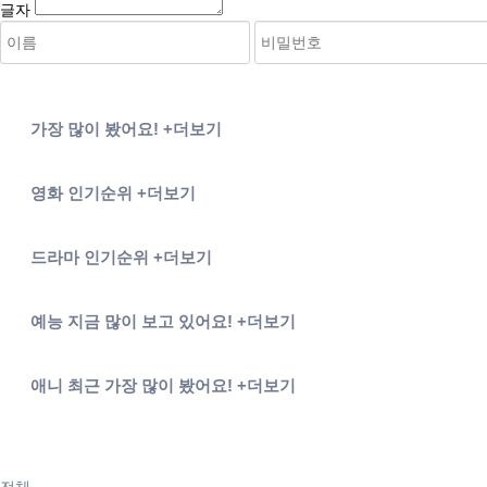
글자
오싹한 연애
가장 많이
봤어요!
+더보기
소녀심판
영화
인기순위
+더보기
동궁
드라마
인기순위
+더보기
불꽃야구
예능
지금 많이 보고 있어요!
+더보기
주술회전 3기 사멸회유 전편
애니
최근 가장 많이 봤어요!
+더보기