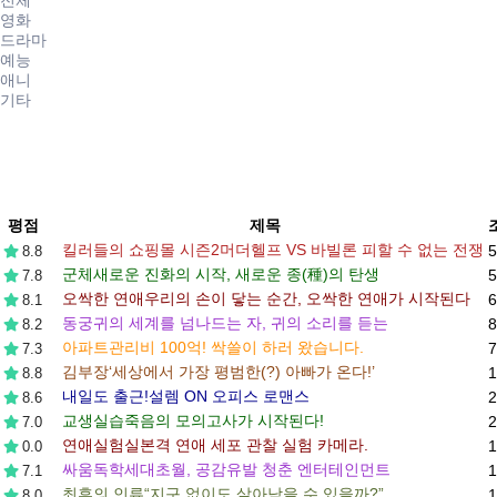
전체
영화
드라마
예능
애니
기타
평점
제목
킬러들의 쇼핑몰 시즌2
머더헬프 VS 바빌론 피할 수 없는 전쟁
5
8.8
군체
새로운 진화의 시작, 새로운 종(種)의 탄생
5
7.8
오싹한 연애
우리의 손이 닿는 순간, 오싹한 연애가 시작된다
6
8.1
동궁
귀의 세계를 넘나드는 자, 귀의 소리를 듣는
8
8.2
아파트
관리비 100억! 싹쓸이 하러 왔습니다.
7
7.3
김부장
‘세상에서 가장 평범한(?) 아빠가 온다!’
1
8.8
내일도 출근!
설렘 ON 오피스 로맨스
2
8.6
교생실습
죽음의 모의고사가 시작된다!
2
7.0
연애실험실
본격 연애 세포 관찰 실험 카메라.
1
0.0
싸움독학
세대초월, 공감유발 청춘 엔터테인먼트
1
7.1
최후의 인류
“지구 없이도 살아남을 수 있을까?”
1
8.0