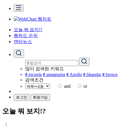
오늘 뭐 보지!?
웹하드 순위
엔터뉴스
많이 검색된 키워드
#
escuela
#
annapurna
#
Apollo
#
bhandar
#
brown
검색조건
and
or
로그인
회원가입
오늘 뭐 보지!?
〈