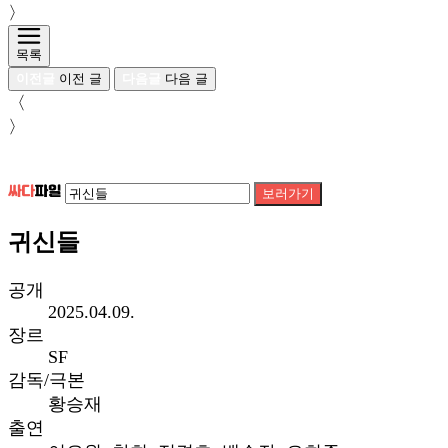
〉
목록
이전글
이전 글
다음글
다음 글
〈
〉
보러가기
귀신들
공개
2025.04.09.
장르
SF
감독/극본
황승재
출연