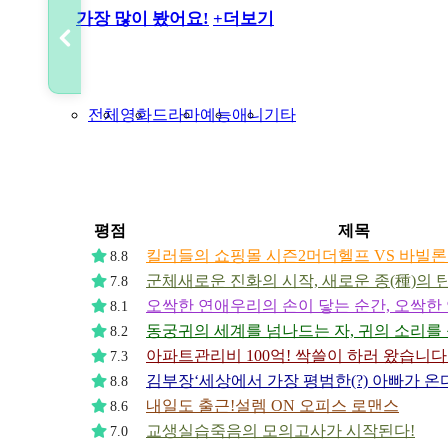
동궁
가장 많이
봤어요!
+더보기
전체
영화
드라마
예능
애니
기타
평점
제목
킬러들의 쇼핑몰 시즌2
머더헬프 VS 바빌론
8.8
군체
새로운 진화의 시작, 새로운 종(種)의 
7.8
오싹한 연애
우리의 손이 닿는 순간, 오싹한
8.1
동궁
귀의 세계를 넘나드는 자, 귀의 소리를
8.2
아파트
관리비 100억! 싹쓸이 하러 왔습니다
7.3
김부장
‘세상에서 가장 평범한(?) 아빠가 온다
8.8
내일도 출근!
설렘 ON 오피스 로맨스
8.6
교생실습
죽음의 모의고사가 시작된다!
7.0