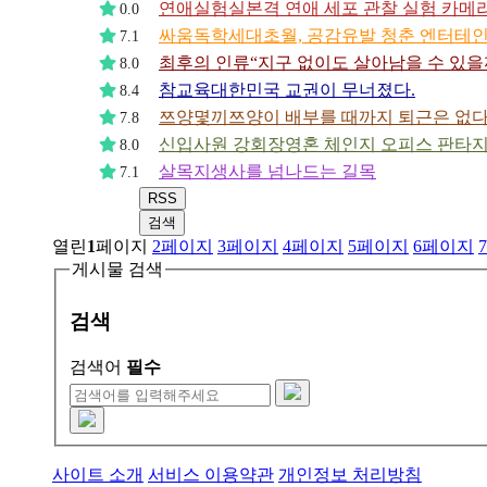
연애실험실
본격 연애 세포 관찰 실험 카메라
0.0
싸움독학
세대초월, 공감유발 청춘 엔터테
7.1
최후의 인류
“지구 없이도 살아남을 수 있을
8.0
참교육
대한민국 교권이 무너졌다.
8.4
쯔양몇끼
쯔양이 배부를 때까지 퇴근은 없다
7.8
신입사원 강회장
영혼 체인지 오피스 판타
8.0
살목지
생사를 넘나드는 길목
7.1
RSS
검색
열린
1
페이지
2
페이지
3
페이지
4
페이지
5
페이지
6
페이지
7
게시물 검색
검색
검색어
필수
사이트 소개
서비스 이용약관
개인정보 처리방침